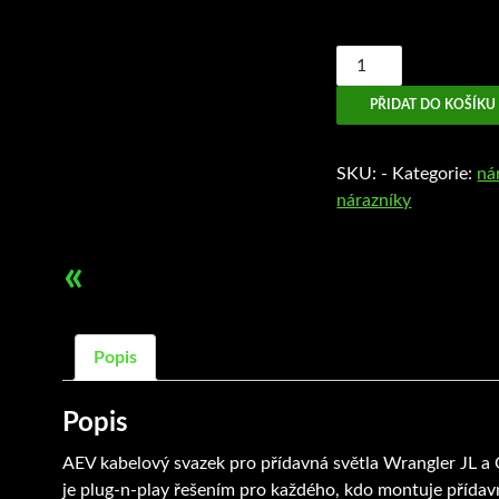
AEV
elektrický
PŘIDAT DO KOŠÍKU
svazek
množství
SKU:
-
Kategorie:
ná
nárazníky
«
Popis
Popis
AEV kabelový svazek pro přídavná světla Wrangler JL a 
je plug-n-play řešením pro každého, kdo montuje přídav