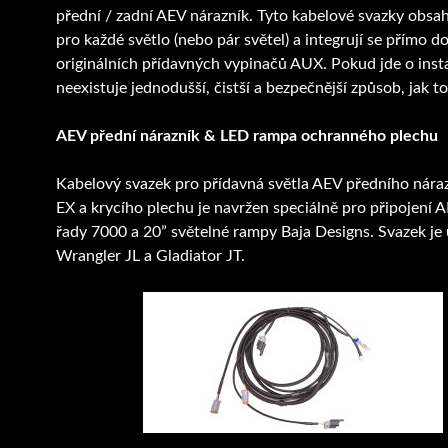
přední / zadní AEV nárazník. Tyto kabelové svazky obsa
pro každé světlo (nebo pár světel) a integrují se přímo d
originálních přídavných vypinačů AUX. Pokud jde o instal
neexistuje jednodušší, čistší a bezpečnější způsob, jak to
AEV přední nárazník & LED rampa ochranného plechu
Kabelový svazek pro přídavná světla AEV předního nára
EX a krycího plechu je navržen speciálně pro připojení A
řady 7000 a 20” světelné rampy Baja Designs. Svazek je
Wrangler JL a Gladiator JT.