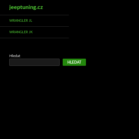
Hledat
jeeptuning.cz
Přejít
WRANGLER JL
k
WRANGLER JK
obsahu
webu
Hledat
HLEDAT