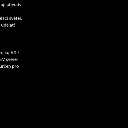
hují obvody
o
aci světel,
 udělat!
zníku RX /
EV světel
 určen pro