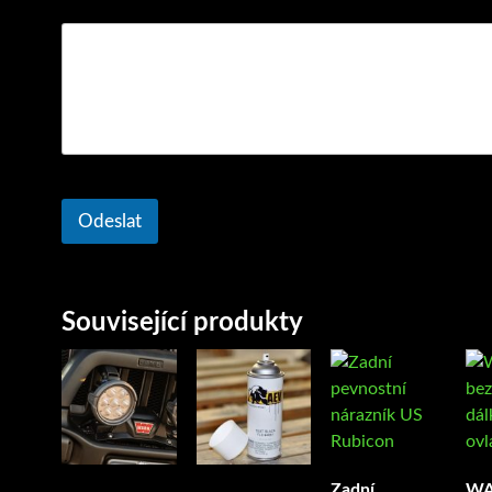
Odeslat
Související produkty
Zadní
W