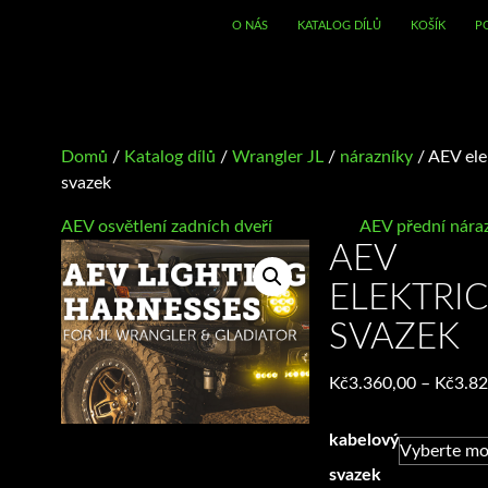
O NÁS
KATALOG DÍLŮ
KOŠÍK
P
Domů
/
Katalog dílů
/
Wrangler JL
/
nárazníky
/ AEV ele
svazek
AEV osvětlení zadních dveří
AEV přední nára
AEV
ELEKTRI
SVAZEK
Kč
3.360,00
–
Kč
3.8
kabelový
svazek