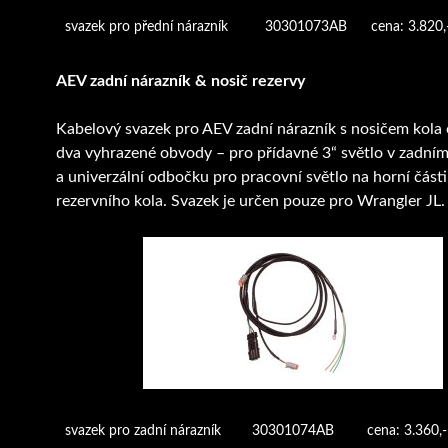
svazek pro přední nárazník
30301073AB
cena: 3.820
AEV zadní nárazník & nosič rezervy
Kabelový svazek pro AEV zadní nárazník s nosičem kola
dva vyhrazené obvody – pro přídavné 3“ světlo v zadní
a univerzální odbočku pro pracovní světlo na horní část
rezervního kola. Svazek je určen pouze pro Wrangler JL.
svazek pro zadní nárazník
30301074AB
cena: 3.360,