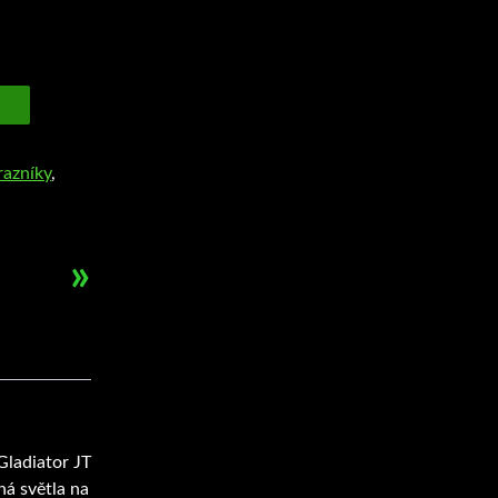
razníky
,
»
Gladiator JT
ná světla na