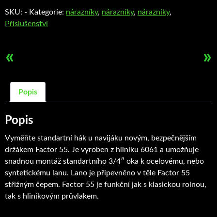
množství
SKU:
-
Kategorie:
nárazníky
,
nárazníky
,
nárazníky
,
Příslušenství
«
»
Popis
Popis
Vyměňte standartní hák u navijáku novým, bezpečnějším
držákem Factor 55. Je vyroben z hliníku 6061 a umožňuje
snadnou montáž standartního 3/4″ oka k ocelovému, nebo
syntetickému lanu. Lano je připevněno v těle Factor 55
střižným čepem. Factor 55 je funkční jak s klasickou rolnou,
tak s hliníkovým průvlakem.