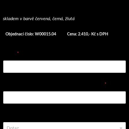
skladem v barvě červená, černá, žlutá
Objednací číslo: W00015.04
Cena: 2.410,- Kč s DPH
E-mail
*
Vyplňte prosím objednávací číslo dílu nebo název
*
Vyberte z možností
Dotaz