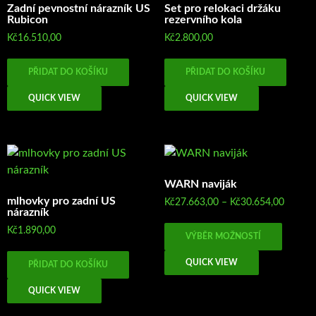
Zadní pevnostní nárazník US
Set pro relokaci držáku
Rubicon
rezervního kola
Kč
16.510,00
Kč
2.800,00
PŘIDAT DO KOŠÍKU
PŘIDAT DO KOŠÍKU
QUICK VIEW
QUICK VIEW
WARN naviják
mlhovky pro zadní US
Rozpět
Kč
27.663,00
–
Kč
30.654,00
nárazník
cen:
Tento
Kč27.6
Kč
1.890,00
VÝBĚR MOŽNOSTÍ
produk
až
má
Kč30.6
QUICK VIEW
PŘIDAT DO KOŠÍKU
více
variant
QUICK VIEW
Možno