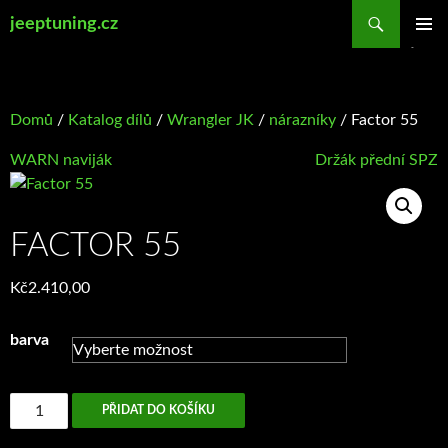
Přejít
Hledat
jeeptuning.cz
k
ZÁKLAD
obsahu
NAVIGA
webu
MENU
Domů
/
Katalog dílů
/
Wrangler JK
/
nárazníky
/ Factor 55
WARN naviják
Držák přední SPZ
FACTOR 55
Kč
2.410,00
barva
Factor
PŘIDAT DO KOŠÍKU
55