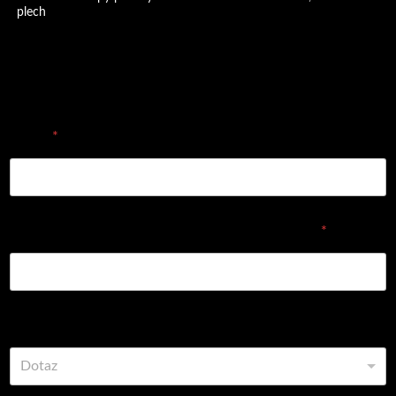
plech
Objednávka/dotaz
E-mail
*
Vyplňte prosím objednávací číslo dílu nebo název
*
Vyberte z možností
Dotaz