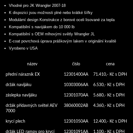
Vhodné pro JK Wrangler 2007-18
K dispozici jsou možnosti plné nebo krátké šířky
Modulární design Konstrukce z borové oceli lisované za tepla
Kompatibilní s navijákem do 10 000 lb
Kompatibilní s OEM mlhovými světly Wrangler JL
E-coat povrchová úprava práškovým lakem v originální kvalitě
Vyrobeno v USA
název
číslo
cena
přední nárazník EX
12301400AA
71.410,- Kč s DPH
držák navijáku
10303006AA
6.530,- Kč s DPH
záslepka navijáku
12301070AA
5.680,- Kč s DPH
držák přídavných světel AEV
38060002AB
4.360,- Kč s DPH
7000
krycí plech
12301050AA
12.400,- Kč s DPH
držák LED rampy pro krycí
12301091AA
1.100,- Kč s DPH