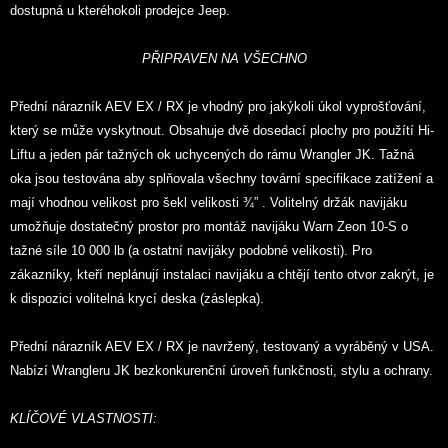
dostupná u kteréhokoli prodejce Jeep.
PŘIPRAVEN NA VŠECHNO
Přední nárazník AEV EX / RX je vhodný pro jakýkoli úkol vyprošťování,
který se může vyskytnout. Obsahuje dvě dosedací plochy pro použítí Hi-
Liftu a jeden pár tažných ok uchycených do rámu Wrangler JK. Tažná
oka jsou testována aby splňovala všechny tovární specifikace zatížení a
mají vhodnou velikost pro šekl velikosti ¾” . Volitelný držák navijáku
umožňuje dostatečný prostor pro montáž navijáku Warn Zeon 10-S o
tažné síle 10 000 lb (a ostatní navijáky podobné velikosti). Pro
zákazníky, kteří neplánují instalaci navijáku a chtějí tento otvor zakrýt, je
k dispozici volitelná krycí deska (záslepka).
Přední nárazník AEV EX / RX je navržený, testovaný a vyráběný v USA.
Nabízí Wrangleru JK bezkonkurenční úroveň funkčnosti, stylu a ochrany.
KLÍČOVÉ VLASTNOSTI: