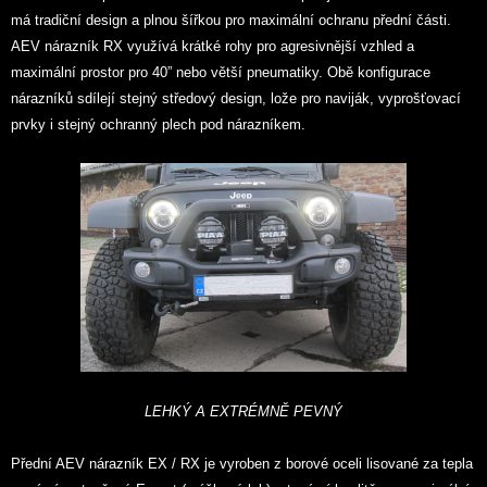
má tradiční design a plnou šířkou pro maximální ochranu přední části.
AEV nárazník RX využívá krátké rohy pro agresivnější vzhled a
maximální prostor pro 40” nebo větší pneumatiky. Obě konfigurace
nárazníků sdílejí stejný středový design, lože pro naviják, vyprošťovací
prvky i stejný ochranný plech pod nárazníkem.
LEHKÝ A EXTRÉMNĚ PEVNÝ
Přední AEV nárazník EX / RX je vyroben z borové oceli lisované za tepla