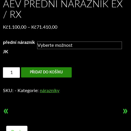
AEV PŘEDNÍ NÁRAZNÍK EX
/ RX
Rozpětí
Kč
1.100,00
–
Kč
71.410,00
cen:
Kč1.100,00
přední nárazník
až
JK
Kč71.410,00
AEV
PŘIDAT DO KOŠÍKU
přední
nárazník
SKU:
-
Kategorie:
nárazníky
EX
/
RX
«
»
množství