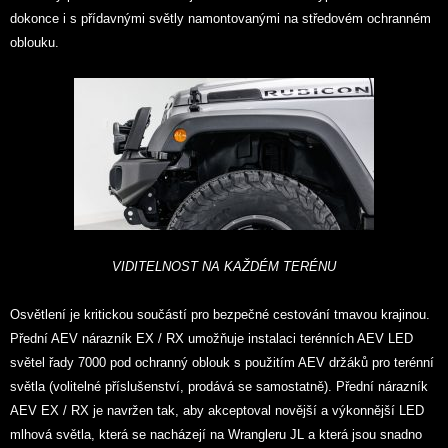
dokonce i s přídavnými světly namontovanými na středovém ochranném
oblouku.
VIDITELNOST NA KAŽDÉM TERÉNU
Osvětlení je kritickou součástí pro bezpečné cestování tmavou krajinou.
Přední AEV nárazník EX / RX umožňuje instalaci terénních AEV LED
světel řady 7000 pod ochranný oblouk s použitím AEV držáků pro terénní
světla (volitelné příslušenství, prodává se samostatně). Přední nárazník
AEV EX / RX je navržen tak, aby akceptoval novější a výkonnější LED
mlhová světla, která se nacházejí na Wrangleru JL a která jsou snadno