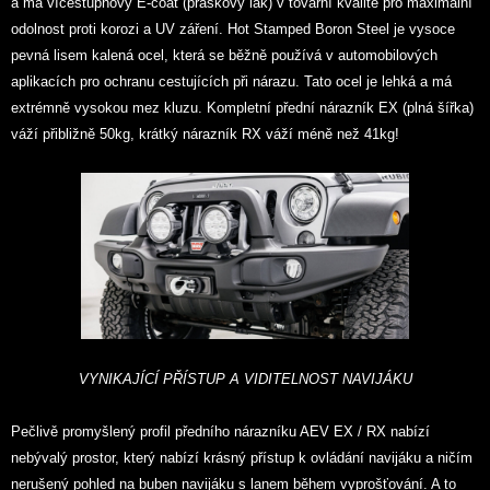
a má vícestupňový E-coat (práškový lak) v tovární kvalitě pro maximální
odolnost proti korozi a UV záření. Hot Stamped Boron Steel je vysoce
pevná lisem kalená ocel, která se běžně používá v automobilových
aplikacích pro ochranu cestujících při nárazu. Tato ocel je lehká a má
extrémně vysokou mez kluzu. Kompletní přední nárazník EX (plná šířka)
váží přibližně 50kg, krátký nárazník RX váží méně než 41kg!
VYNIKAJÍCÍ PŘÍSTUP A VIDITELNOST NAVIJÁKU
Pečlivě promyšlený profil předního nárazníku AEV EX / RX nabízí
nebývalý prostor, který nabízí krásný přístup k ovládání navijáku a ničím
nerušený pohled na buben navijáku s lanem během vyprošťování. A to