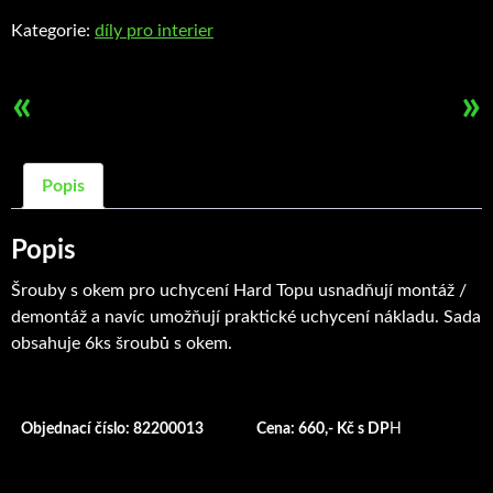
Hard
Kategorie:
díly pro interier
Top
množství
«
»
Popis
Popis
Šrouby s okem pro uchycení Hard Topu usnadňují montáž /
demontáž a navíc umožňují praktické uchycení nákladu. Sada
obsahuje 6ks šroubů s okem.
Objednací číslo: 82200013
Cena: 660,- Kč s DP
H