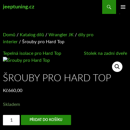
Přejít
Hledat
jeeptuning.cz
k
ZÁKLAD
obsahu
NAVIGA
webu
MENU
Domů
/
Katalog dílů
/
Wrangler JK
/
díly pro
interier
/ Šrouby pro Hard Top
Tepelná isolace pro Hard Top
Stolek na zadní dveře
ŠROUBY PRO HARD TOP
Kč
660,00
Skladem
Šrouby
PŘIDAT DO KOŠÍKU
pro