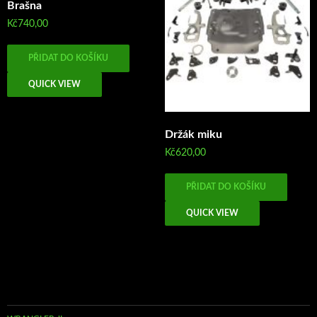
Brašna
Kč
740,00
PŘIDAT DO KOŠÍKU
QUICK VIEW
Držák miku
Kč
620,00
PŘIDAT DO KOŠÍKU
QUICK VIEW