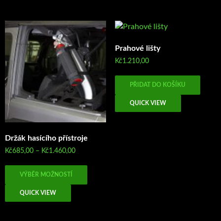
Prahové lišty
Kč
1.210,00
PŘIDAT DO KOŠÍKU
QUICK VIEW
Držák hasícího přístroje
Rozpětí
Kč
685,00
–
Kč
1.460,00
cen:
Tento
Kč685,00
VÝBĚR MOŽNOSTÍ
produkt
až
má
Kč1.460,00
QUICK VIEW
více
variant.