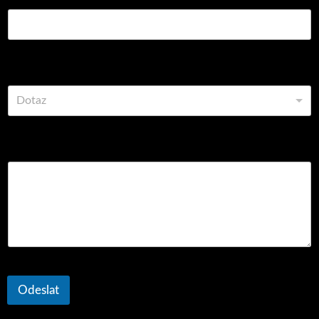
Vyberte z možností
Dotaz
Komentář nebo zpráva
Odeslat