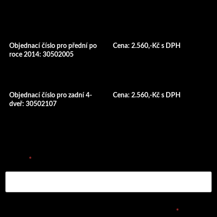
Objednací číslo pro přední po
Cena: 2.560,-Kč s DPH
roce 2014: 30502005
Objednací číslo pro zadní 4-
Cena: 2.560,-Kč s DPH
dveř: 30502107
E-mail
*
Vyplňte prosím objednávací číslo dílu nebo název
*