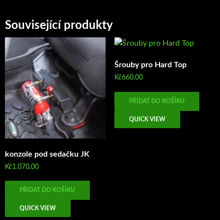
Související produkty
Šrouby pro Hard Top
Kč
660,00
PŘIDAT DO KOŠÍKU
QUICK VIEW
konzole pod sedačku JK
Kč
1.070,00
PŘIDAT DO KOŠÍKU
QUICK VIEW