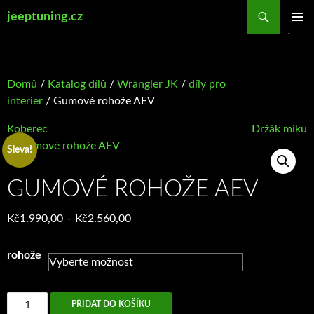
Přejít
Hledat
jeeptuning.cz
k
ZÁKLAD
obsahu
NAVIGA
webu
MENU
Domů
/
Katalog dílů
/
Wrangler JK
/
díly pro
interier
/ Gumové rohože AEV
Koberec
Držák miku
Sleva!
GUMOVÉ ROHOŽE AEV
Rozpětí
Kč
1.990,00
–
Kč
2.560,00
cen:
Kč1.990,00
rohože
až
Kč2.560,00
Gumové
PŘIDAT DO KOŠÍKU