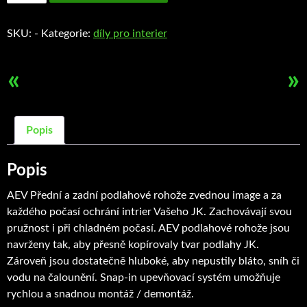
rohože
AEV
SKU:
-
Kategorie:
díly pro interier
množství
«
»
Popis
Popis
AEV
Přední a zadní
podlahové
rohože zvednou image a za
každého počasí
ochrání
intrier Vašeho JK
. Zachovávají
svou
pružnost
i při
chladném počasí.
AEV
podlahové
rohože
jsou
navrženy tak, aby
přesně kopírovaly
tvar
podlahy
JK.
Zároveň
jsou
dostatečně hluboké, aby
nepustily
bláto, sníh
či
vodu na čalounění
. Snap-in u
pevňovací systém
umožňuje
rychlou
a snadnou
montáž /
demontáž
.