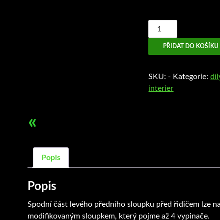
Panel
pro
PŘIDAT DO KOŠÍKU
vypinače,
vypinače
množství
SKU:
-
Kategorie:
dí
interier
«
Popis
Popis
Spodní část levého předního sloupku před řidičem lze n
modifikovaným sloupkem, který pojme až 4 vypinače.