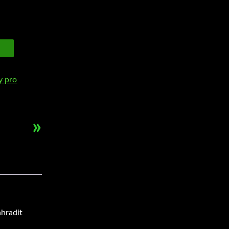
ly pro
»
ahradit