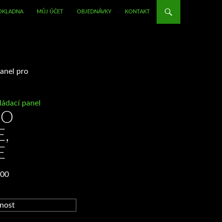
OKLADNA
MŮJ ÚČET
OBJEDNÁVKY
KONTAKT
anel pro
ádací panel
RO
E,
E
Rozpětí
,00
cen:
Kč410,00
až
Kč2.010,00