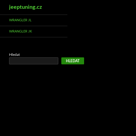
Hledat
jeeptuning.cz
Přejít
WRANGLER JL
k
WRANGLER JK
obsahu
webu
Hledat
HLEDAT