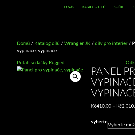
O NÁS
KATALOG DÍLŮ
KOŠÍK
P
Domů
/
Katalog dílů
/
Wrangler JK
/
díly pro interier
/ P
vypinače, vypinače
Potah sedačky Rugged
Odkl
PANEL P
VYPINAČ
VYPINAČ
Kč
410,00
–
Kč
2.010
vyberte