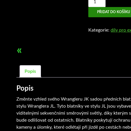
Flares
PŘIDAT DO KOŠÍKU
JL
styl
množství
Kategorie:
díly pro e
«
Popis
Popis
Změnte vzhled svého Wrangleru JK sadou předních blat
stylu Wranglera JL. Tyto blatníky ve stylu JL jsou vybav
viditelnými sekvenčními směrovými světly, díky kterým s
bude odlišovat od ostatních. Blatníky poskytují ochranu
kameny a úlomky, které odlétají při jízdě po cestách neb