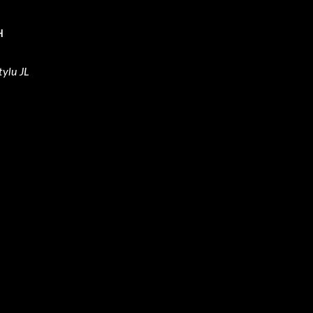
H
tylu JL