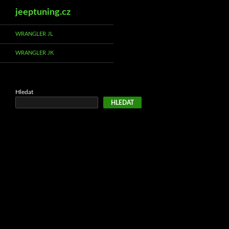
Hledat
jeeptuning.cz
Přejít
WRANGLER JL
k
WRANGLER JK
obsahu
webu
Hledat
HLEDAT