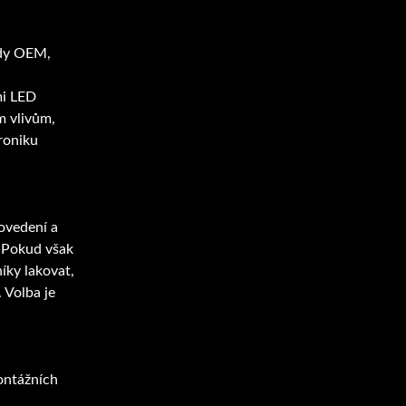
ídy OEM,
mi LED
m vlivům,
roniku
ovedení a
d. Pokud však
íky lakovat,
 Volba je
ontážních