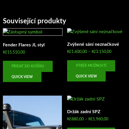
Související produkty
Zvýšené sání neznačkové
Fender Flares JL styl
Rozpětí
Kč
1.600,00
–
Kč
3.150,00
Kč
15.510,00
cen:
Tento
Kč1.600,0
VÝBĚR MOŽNOSTÍ
PŘIDAT DO KOŠÍKU
produk
až
má
Kč3.150,0
QUICK VIEW
QUICK VIEW
více
variant
Možno
lze
vybrat
Držák zadní SPZ
na
Rozpětí
Kč
880,00
–
Kč
1.960,00
stránc
cen:
Tento
produk