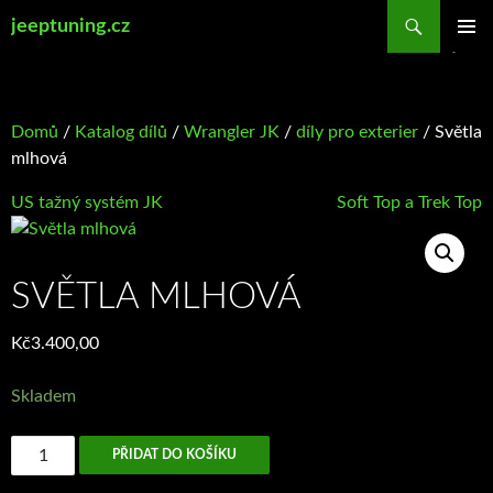
Přejít
Hledat
jeeptuning.cz
k
ZÁKLAD
obsahu
NAVIGA
webu
MENU
Domů
/
Katalog dílů
/
Wrangler JK
/
díly pro exterier
/ Světla
mlhová
US tažný systém JK
Soft Top a Trek Top
SVĚTLA MLHOVÁ
Kč
3.400,00
Skladem
Světla
PŘIDAT DO KOŠÍKU
mlhová