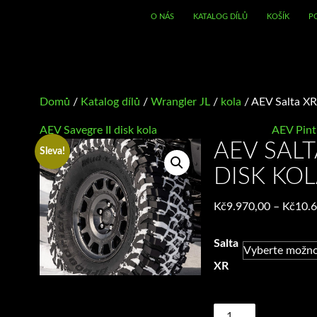
O NÁS
KATALOG DÍLŮ
KOŠÍK
P
Domů
/
Katalog dílů
/
Wrangler JL
/
kola
/ AEV Salta XR
AEV Savegre II disk kola
AEV Pintl
AEV SALT
Sleva!
DISK KO
Kč
9.970,00
–
Kč
10.
Salta
XR
AEV