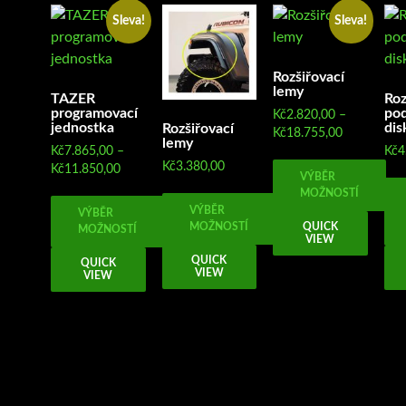
Sleva!
Sleva!
Rozšiřovací
lemy
TAZER
Roz
programovací
pod
Kč
2.820,00
–
jednostka
dis
Rozšiřovací
Rozpětí
Kč
18.755,00
lemy
cen:
Kč
7.865,00
–
Kč
4
Kč
3.380,00
Rozpětí
Kč2.820,00
Kč
11.850,00
VÝBĚR
cen:
až
MOŽNOSTÍ
Kč7.865,00
Kč18.755,0
VÝBĚR
VÝBĚR
Tento
až
MOŽNOSTÍ
QUICK
MOŽNOSTÍ
VIEW
Kč11.850,00
produkt
Tento
Tento
QUICK
QUICK
má
VIEW
produkt
VIEW
produkt
více
má
má
variant.
více
více
Možnosti
variant.
variant.
lze
Možnosti
Možnosti
vybrat
lze
lze
na