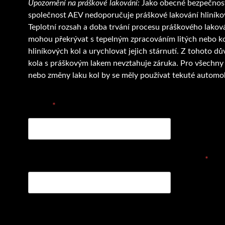
Upozornění na práškové lakování:
Jako obecné bezpečnost
společnost AEV nedoporučuje práškové lakování hliníko
Teplotní rozsah a doba trvání procesu práškového lakov
mohou překrývat s tepelným zpracováním litých nebo 
hliníkových kol a urychlovat jejich stárnutí. Z tohoto d
kola s práškovým lakem nevztahuje záruka. Pro všechny
nebo změny laku kol by se měly používat tekuté automob
E-mail
*
Vyplňte prosím objednávací číslo dílu nebo název
*
Vyberte z možností