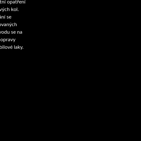
ní opatření
vých kol.
ání se
kovaných
ůvodu se na
 opravy
ilové laky.