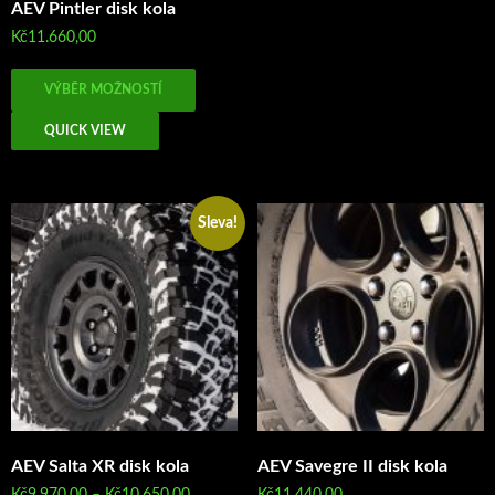
AEV Pintler disk kola
Kč
11.660,00
Tento
VÝBĚR MOŽNOSTÍ
produkt
má
QUICK VIEW
více
variant.
Možnosti
Sleva!
lze
vybrat
na
stránce
produktu
AEV Salta XR disk kola
AEV Savegre II disk kola
Rozpětí
Kč
9.970,00
–
Kč
10.650,00
Kč
11.440,00