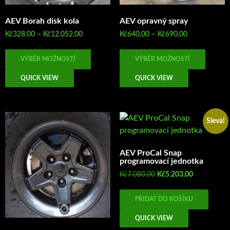
AEV Borah disk kola
AEV opravný spray
Rozpětí
Rozpětí
Kč
328,00
–
Kč
12.052,00
Kč
640,00
–
Kč
690,00
cen:
cen:
Tento
Tento
Kč328,00
Kč640,00
VÝBĚR MOŽNOSTÍ
VÝBĚR MOŽNOSTÍ
produkt
produk
až
až
má
má
Kč12.052,00
Kč690,00
QUICK VIEW
QUICK VIEW
více
více
variant.
variant
Možnosti
Možno
Sleva!
lze
lze
vybrat
vybrat
na
na
AEV ProCal Snap
stránce
stránc
programovací jednotka
produktu
produk
Původní
Aktuální
Kč
7.080,00
Kč
5.203,00
cena
cena
byla:
je:
PŘIDAT DO KOŠÍKU
Kč7.080,00.
Kč5.203,00.
QUICK VIEW