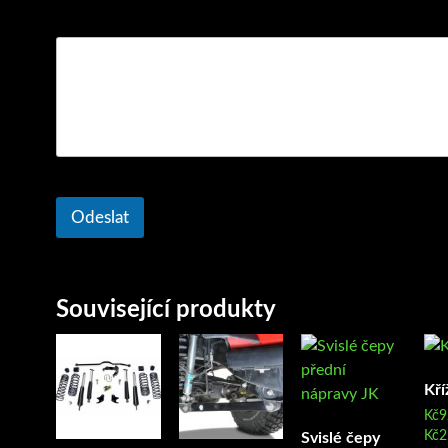
Komentář nebo zpráva
Odeslat
Související produkty
Kří
Kč
9
Kč
2
Svislé čepy