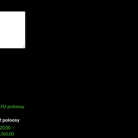
ž poloosy
20,00
–
Rozpětí
.360,00