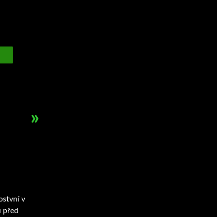
»
ostvní v
u před