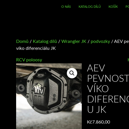
O NÁS
KATALOG DÍLŮ
KOŠÍK
P
Domů
/
Katalog dílů
/
Wrangler JK
/
podvozky
/ AEV pe
víko diferenciálu JK
RCV poloosy
AEV
PEVNOST
VÍKO
DIFEREN
U JK
Kč
7.860,00