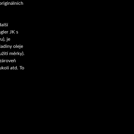
originálních
alší
gler JK s
), je
adiny oleje
žití měrky).
 zároveň
kolí atd. To