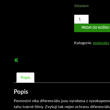
Skladem
AEV
pevnostní
PŘIDAT DO KOŠÍKU
víko
diferenciálu
JK
Kategorie:
podvozky
množství
«
Popis
Popis
Pevnostní víka diferenciálu jsou vyrobena z vysokopevn
tahu tvárné litiny. Zvyšují tak nejen ochranu diferenciál