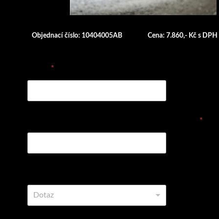
Objednací číslo: 10404005AB
Cena: 7.860,- Kč s DPH
E-mail
*
Vyplňte prosím objednávací číslo dílu nebo název
*
Vyberte z možností
Dotaz