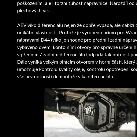
poškozením, ale i torzní tuhost nápravnice. Narozdíl od 
plechových vík.
AEV víko diferenciálu nejen že dobře vypadá, ale nabízí d
unikátní vlastnosti. Protože je vyrobeno přímo pro Wran
nápravami D44 (víko je shodné pro přední i zadní nápravu
vybaveno dvěmi kontolními otvory pro správné určení hl
v předním / zadním diferenciálu (odpadá tak nutnost pou
Dále vyniká velkým plnícím otvorem v horní části, který
umožnuje kontrolu kvality oleje, kontrolu opotřebení sou
vše bez nutnosti demontáže víka diferenciálu.