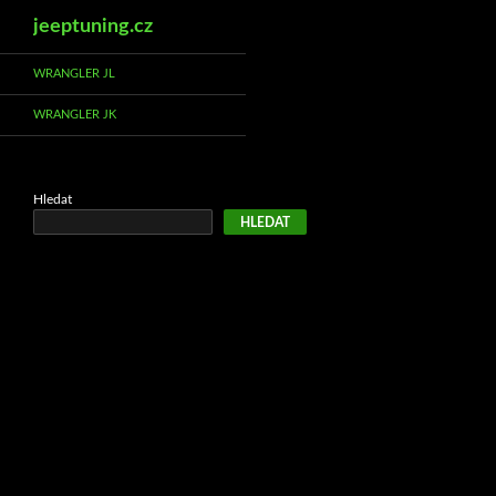
Hledat
jeeptuning.cz
Přejít
WRANGLER JL
k
WRANGLER JK
obsahu
webu
Hledat
HLEDAT