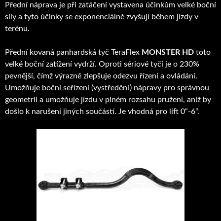
Přední náprava je při zatáčení vystavena účinkům velké boční
síly a tyto účinky se exponenciálně zvyšují během jízdy v
terénu.
Přední kovaná panhardská tyč TeraFlex
MONSTER HD
toto
velké boční zatížení vydrží. Oproti sériové tyči je o 230%
pevnější, čímž výrazně zlepšuje odezvu řízení a ovládání.
Umožňuje boční seřízení (vystředění) nápravy pro správnou
geometrii a umožňuje jízdu v plném rozsahu pružení, aniž by
došlo k narušení jiných součástí. Je vhodná pro lift 0“-6“.