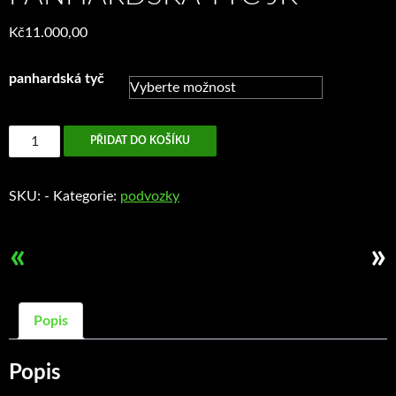
Kč
11.000,00
panhardská tyč
Panhardská
PŘIDAT DO KOŠÍKU
tyč
JK
SKU:
-
Kategorie:
podvozky
množství
«
»
Popis
Popis