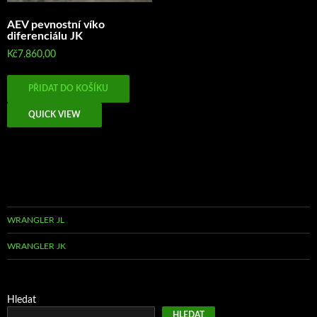
variant
Možno
AEV pevnostní víko
diferenciálu JK
lze
vybrat
Kč
7.860,00
na
stránc
PŘIDAT DO KOŠÍKU
produk
QUICK VIEW
WRANGLER JL
WRANGLER JK
Hledat
HLEDAT