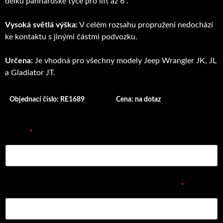
délku panhardské tyče pro lift až 6“.
Vysoká světlá výška:
V celém rozsahu propružení nedochází
ke kontaktu s jinými částmi podvozku.
Určena:
Je vhodná pro všechny modely Jeep Wrangler JK, JL
a Gladiator JT.
Objednací číslo: RE1689
Cena: na dotaz
E-mail
*
Vyplňte prosím objednávací číslo dílu nebo název
*