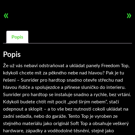
množství
«
»
Popis
Popis
Že už vás nebaví odstraňovat a ukládat panely Freedom Top,
kdykoli chcete mít za pěkného nebe nad hlavou? Pak je tu
řešení – Sunrider pro hardtop snadno otevře střechu nad
hlavou řidiče a spolujezdce a přinese sluníčko do interieru.
Sunrider pro hardtop se instaluje snadno a rychle, bez vrtání.
Kdykoli budete chtít mít pocit „pod širým nebem“, stačí
odepnout a sklopit – a to vše bez nutnosti cokoli ukládat na
zadní sedadla, nebo do garáže. Tento Top je vyroben ze
stejného materiálu jako originál Soft Top a obsahuje veškerý
hardware, západky a voděodolné těsnění, stejně jako