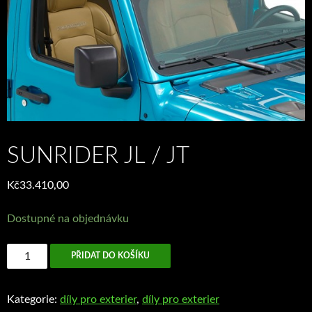
SUNRIDER JL / JT
Kč
33.410,00
Dostupné na objednávku
Sunrider
PŘIDAT DO KOŠÍKU
JL
/
Kategorie:
díly pro exterier
,
díly pro exterier
JT