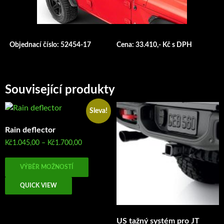
Objednací číslo: 52454-17
Cena: 33.410,- Kč s DPH
Související produkty
Sleva!
Rain deflector
Rozpětí
Kč
1.045,00
–
Kč
1.700,00
cen:
Tento
Kč1.045,00
VÝBĚR MOŽNOSTÍ
produkt
až
má
Kč1.700,00
QUICK VIEW
více
variant.
Možnosti
US tažný systém pro JT