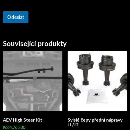
Odeslat
Související produkty
AEV High Steer Kit
Svislé čepy přední nápravy
JL/JT
Kč
64.765,00