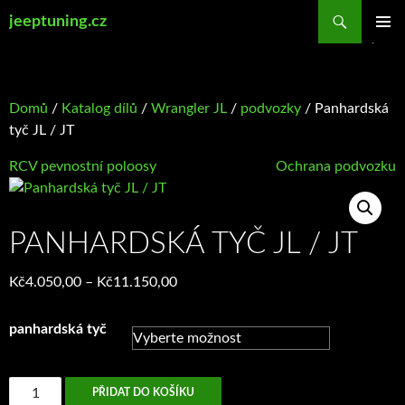
Přejít
Hledat
jeeptuning.cz
k
ZÁKLAD
obsahu
NAVIGA
webu
MENU
Domů
/
Katalog dílů
/
Wrangler JL
/
podvozky
/ Panhardská
tyč JL / JT
RCV pevnostní poloosy
Ochrana podvozku
PANHARDSKÁ TYČ JL / JT
Rozpětí
Kč
4.050,00
–
Kč
11.150,00
cen:
Kč4.050,00
panhardská tyč
až
Kč11.150,00
Panhardská
PŘIDAT DO KOŠÍKU