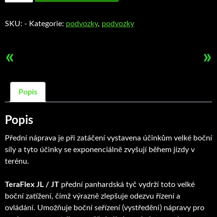
tyč
JL
SKU:
-
Kategorie:
podvozky
,
podvozky
/
JT
množství
«
»
Popis
Popis
Přední náprava je při zatáčení vystavena účinkům velké boční
síly a tyto účinky se exponenciálně zvyšují během jízdy v
terénu.
TeraFlex JL / JT
přední panhardská tyč vydrží toto velké
boční zatížení, čímž výrazně zlepšuje odezvu řízení a
ovládání. Umožňuje boční seřízení (vystředění) nápravy pro