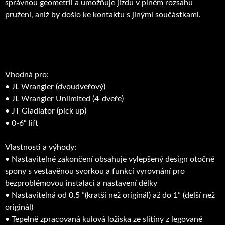
správnou geometrii a umožňuje jízdu v plném rozsahu
pružení, aniž by došlo ke kontaktu s jinými součástkami.
Vhodná pro:
• JL Wrangler (dvoudveřový)
• JL Wrangler Unlimited (4-dveře)
• JT Gladiator (pick up)
• 0-6“ lift
Vlastnosti a výhody:
• Nastavitelné zakončení obsahuje vylepšený design otočné
spony s vestavěnou svorkou a funkcí vyrovnání pro
bezproblémovou instalaci a nastavení délky
• Nastavitelná od 0,5 ”(kratší než originál) až do 1” (delší než
originál)
• Tepelně zpracovaná kulová ložiska ze slitiny z legované