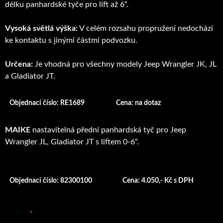
délku panhardské tyče pro lift až 6“.
Vysoká světlá výška:
V celém rozsahu propružení nedochází
ke kontaktu s jinými částmi podvozku.
Určena:
Je vhodná pro všechny modely Jeep Wrangler JK, JL
a Gladiator JT.
Objednací číslo: RE1689
Cena: na dotaz
MAIKE
nastavitelná přední panhardská tyč pro Jeep
Wrangler JL, Gladiator JT s liftem 0-6“.
Objednací číslo: 82300100
Cena: 4.050,- Kč s DPH
E-mail
*