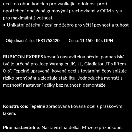
oceli na obou koncích pro vynikající odolnost proti
opotřebení opatřená gumovými prachovkami v OEM stylu
pro maximální životnost
• Unikátní páteřní / zesílené žebro pro větší pevnost a tuhost
Objednací číslo: TER1753420
Cena: 11.150,- Kč s DPH
RUBICON EXPRES
kovaná nastavitelná přední panhardská
tyč je určená pro Jeep Wrangler JK, JL, Gladiator JT s liftem
0-6“. Tepelně upravená, kovaná ocel s továrními čepy snižuje
riziko prohýbání a zlepšuje stabilitu. Jednoduchá montáž s
možností nastavení délky bez nutnosti demontáže.
Konstrukce:
Tepelně zpracovaná kovaná ocel s práškovým
lakem.
Plně nastavitelné:
Nastavitelná délka. Můžete přizpůsobit