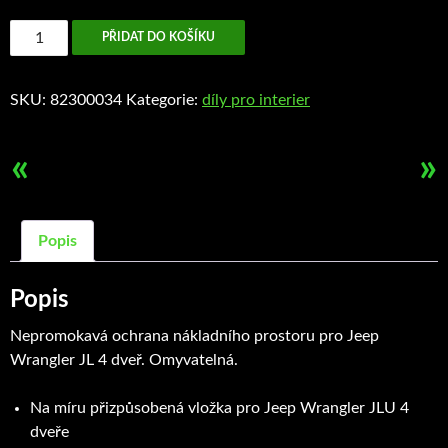
Ochrana
PŘIDAT DO KOŠÍKU
zavazadlového
prostoru
SKU:
82300034
Kategorie:
díly pro interier
množství
«
»
Popis
Popis
Nepromokavá ochrana nákladního prostoru pro Jeep
Wrangler JL 4 dveř. Omyvatelná.
Na míru přizpůsobená vložka pro Jeep Wrangler JLU 4
dveře