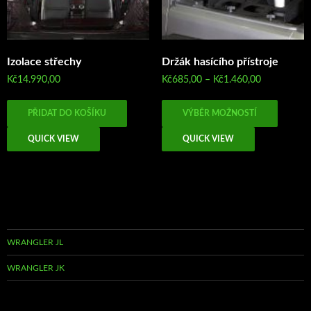
Izolace střechy
Držák hasícího přístroje
Rozpětí
Kč
14.990,00
Kč
685,00
–
Kč
1.460,00
cen:
Tento
Kč685,00
PŘIDAT DO KOŠÍKU
VÝBĚR MOŽNOSTÍ
produk
až
má
Kč1.460,00
QUICK VIEW
QUICK VIEW
více
variant
Možno
lze
vybrat
na
WRANGLER JL
stránc
produk
WRANGLER JK