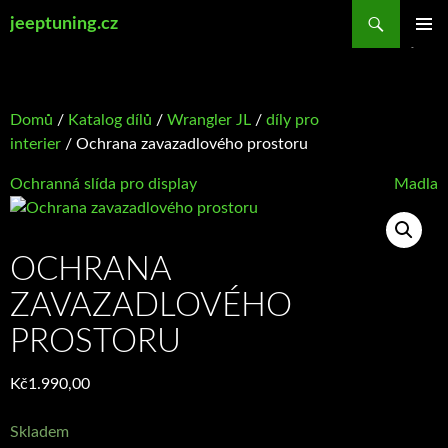
Přejít
Hledat
jeeptuning.cz
k
ZÁKLAD
obsahu
NAVIGA
webu
MENU
Domů
/
Katalog dílů
/
Wrangler JL
/
díly pro
interier
/ Ochrana zavazadlového prostoru
Ochranná slída pro display
Madla
OCHRANA
ZAVAZADLOVÉHO
PROSTORU
Kč
1.990,00
Skladem