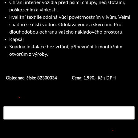
Chrání interiér vozidla před psími chlupy, nečistotami,
poškozením a vlhkostí.
Kvalitní textilie odolná vůči povětrnostním vlivům. Velmi
snadno se čistí vodou. Odolává vodě a skvrnám. Pro
dlouhodobou ochranu vašeho nákladového prostoru.
Kapsář
Snadná instalace bez vrtání, připevnění k montážním
otvorům z výroby.
Objednací číslo: 82300034
Cena: 1.990,- Kč s DPH
E-mail
*
Vyplňte prosím objednávací číslo dílu nebo název
*