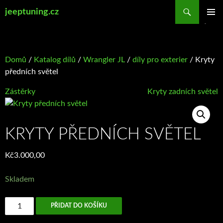
Přejít
Hledat
jeeptuning.cz
k
ZÁKLAD
obsahu
NAVIGA
webu
MENU
Domů
/
Katalog dílů
/
Wrangler JL
/
díly pro exterier
/ Kryty
předních světel
Zástěrky
Kryty zadních světel
KRYTY PŘEDNÍCH SVĚTEL
Kč
3.000,00
Skladem
Kryty
PŘIDAT DO KOŠÍKU
předních