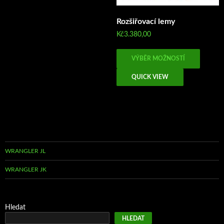
Rozšiřovací lemy
Kč
3.380,00
Tento
VÝBĚR MOŽNOSTÍ
produk
má
QUICK VIEW
více
variant
Možno
lze
vybrat
na
WRANGLER JL
stránc
produk
WRANGLER JK
Hledat
HLEDAT