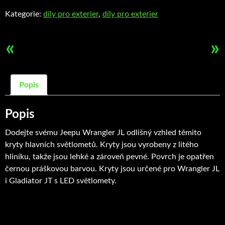
světel
Kategorie:
díly pro exterier
,
díly pro exterier
množství
«
»
Popis
Popis
Dodejte svému Jeepu Wrangler JL odlišný vzhled těmito
kryty hlavních světlometů. Kryty jsou vyrobeny z litého
hliníku, takže jsou lehké a zároveň pevné. Povrch je opatřen
černou práškovou barvou. Kryty jsou určené pro Wrangler JL
i Gladiator JT s LED světlomety.