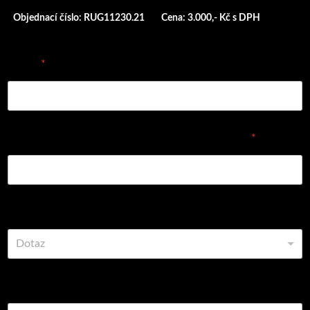
Objednací číslo: RUG11230.21
Cena: 3.000,- Kč s DPH
E-mail
*
Vyplňte prosím objednávací číslo dílu nebo název
*
Vyberte z možností
Dotaz
Komentář nebo zpráva