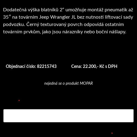
Dodatečná výška blatníků
2“ umožňuje montáž pneumatik až
35″ na továrním Jeep Wrangler JL bez nutnosti liftovací sady
podvozku.
Černý texturovaný povrch odpovídá ostatním
továrním prvkům, jako jsou nárazníky nebo boční nášlapy.
Objednací číslo: 82215743
Cena: 22.200,- Kč s DPH
nejedná se o produkt MOPAR
E-mail
*
Vyplňte prosím objednávací číslo dílu nebo název
*