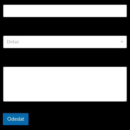
Vyberte z možností
Dotaz
Komentář nebo zpráva
Odeslat