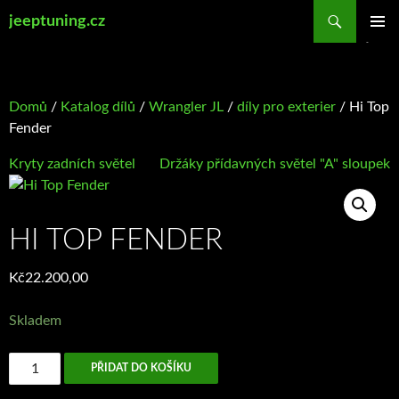
Přejít
Hledat
jeeptuning.cz
k
ZÁKLAD
obsahu
NAVIGA
webu
MENU
Domů
/
Katalog dílů
/
Wrangler JL
/
díly pro exterier
/ Hi Top
Fender
Kryty zadních světel
Držáky přídavných světel "A" sloupek
HI TOP FENDER
Kč
22.200,00
Skladem
Hi
PŘIDAT DO KOŠÍKU
Top