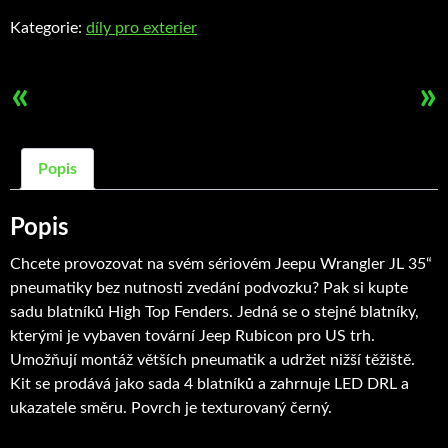
Fender
Kategorie:
díly pro exterier
množství
«
»
Popis
Popis
Chcete provozovat na svém sériovém Jeepu Wrangler JL 35“
pneumatiky bez nutnosti zvedání podvozku? Pak si kupte
sadu blatníků High Top Fenders. Jedná se o stejné blatníky,
kterými je vybaven tovární Jeep Rubicon pro US trh.
Umožňují montáž větších pneumatik a udržet nižší těžiště.
Kit se prodává jako sada 4 blatníků a zahrnuje LED DRL a
ukazatele směru. Povrch je texturovaný černý.