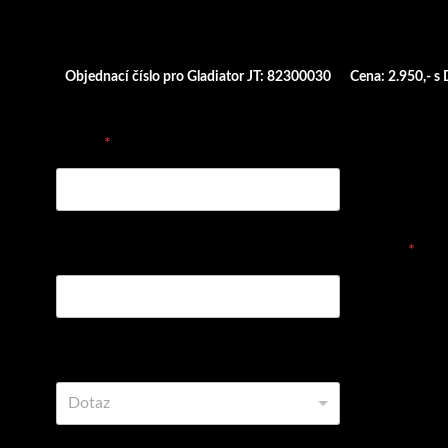
Objednací číslo pro Gladiator JT: 82300030
Cena: 2.950,- s
E-mail
*
Vyplňte prosím objednávací číslo dílu nebo název
*
Vyberte z možností
Dotaz