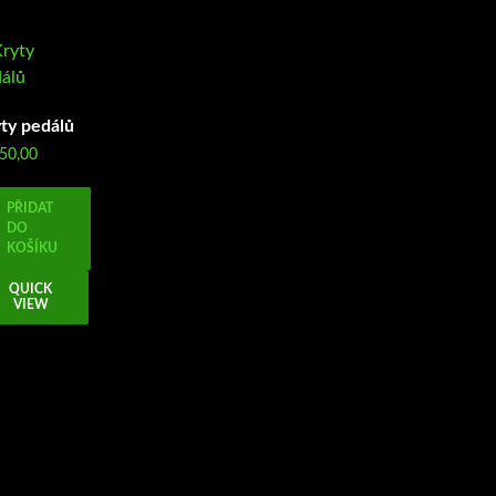
ty pedálů
50,00
PŘIDAT
DO
KOŠÍKU
QUICK
VIEW