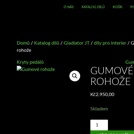
O NÁS
KATALOG DÍLŮ
KOŠÍK
P
Domů
/
Katalog dílů
/
Gladiator JT
/
díly pro interier
/ 
rohože
Kryty pedálů
Gum
GUMOVÉ
ROHOŽE
Kč
2.950,00
Skladem
Gumové
rohože