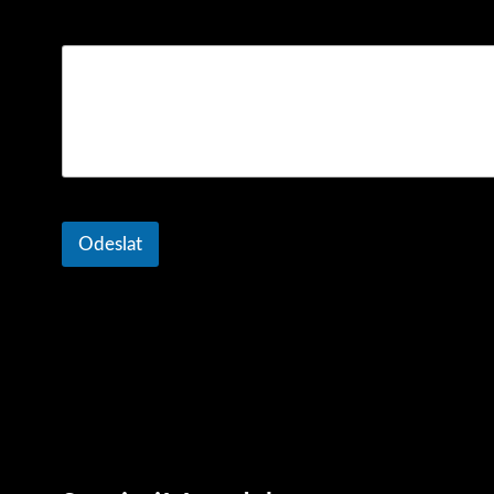
Komentář nebo zpráva
Odeslat