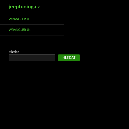
Hledat
jeeptuning.cz
Přejít
WRANGLER JL
k
WRANGLER JK
obsahu
webu
Hledat
HLEDAT