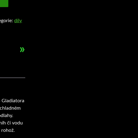
egorie:
díly
»
o Gladiatora
chladném
dlahy
.
níh
či vodu
 rohož.