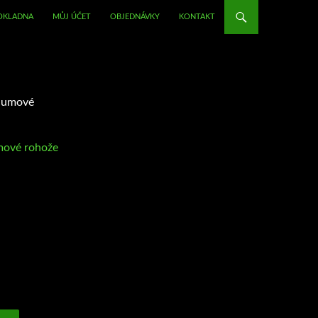
OKLADNA
MŮJ ÚČET
OBJEDNÁVKY
KONTAKT
Gumové
ové rohože