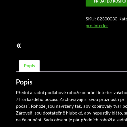
PŘIDAT DO KOŠÍKU
množství
SKU:
82300030
Kat
pro interier
«
Popis
Popis
Přední a zadní
podlahové
rohože ochrání
interier vašeh
JT za každého počasí
. Zachovávají si
svou pružnost
i při
počasí.
Rohože
jsou
navrženy tak, aby
kopírovaly
tvar
po
Zároveň
jsou
dostatečně hluboké, aby
nepustily
bláto, s
na čalounění
. Sada obsahuje pár předních rohoží a zadní