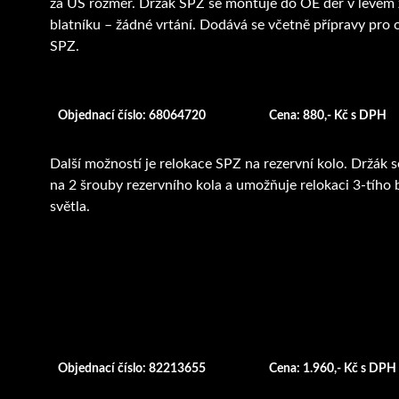
za US rozměr. Držák SPZ se montuje do OE děr v levém
blatníku – žádné vrtání. Dodává se včetně přípravy pro 
SPZ.
Objednací číslo: 68064720
Cena: 880,- Kč s DPH
Další možností je relokace SPZ na rezervní kolo. Držák 
na 2 šrouby rezervního kola a umožňuje relokaci 3-tího
světla.
Objednací číslo: 82213655
Cena: 1.960,- Kč s DPH