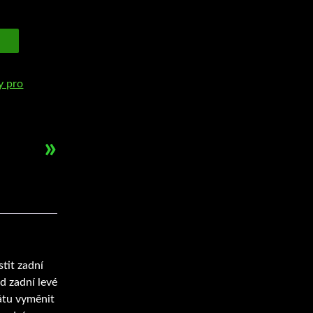
ly pro
»
tit zadní
d zadní levé
átu vyměnit