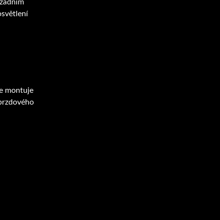
 zadním
osvětlení
se montuje
 brzdového