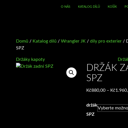
O NÁS
KATALOG DÍLŮ
KOŠÍK
P
Domů
/
Katalog dílů
/
Wrangler JK
/
díly pro exterier
/ 
SPZ
Držáky kapoty
Držá
DRŽÁK Z
SPZ
Kč
880,00
–
Kč
1.960
držák
SPZ