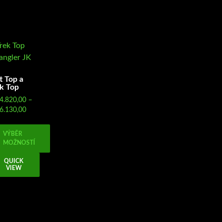
t Top a
k Top
4.820,00
–
Rozpětí
6.130,00
cen:
Kč34.820,00
VÝBĚR
až
MOŽNOSTÍ
Kč36.130,00
to
QUICK
VIEW
dukt
e
iant.
nosti