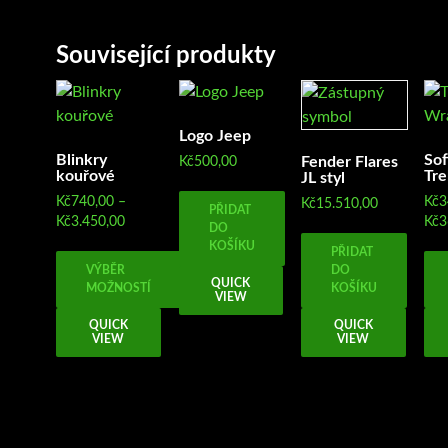
Související produkty
Logo Jeep
Blinkry
Sof
Fender Flares
Kč
500,00
kouřové
Tre
JL styl
Kč
740,00
–
Kč
3
Kč
15.510,00
PŘIDAT
Rozpětí
Kč
3.450,00
Kč
3
DO
cen:
KOŠÍKU
PŘIDAT
Kč740,00
VÝBĚR
DO
až
QUICK
MOŽNOSTÍ
KOŠÍKU
VIEW
Kč3.450,00
Tento
Ten
QUICK
QUICK
VIEW
VIEW
produkt
pro
má
má
více
víc
variant.
var
Možnosti
Mož