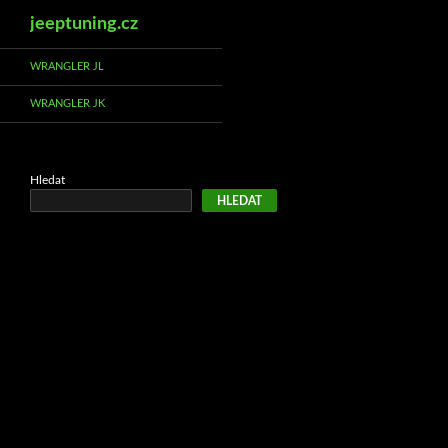
Hledat
jeeptuning.cz
Přejít
WRANGLER JL
k
WRANGLER JK
obsahu
webu
Hledat
HLEDAT