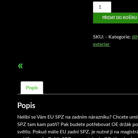
Držák
zadní
PŘIDAT DO KOŠÍKU
SPZ
množství
SKU:
-
Kategorie:
dí
exterier
«
Popis
Popis
Nelíbí se Vám EU SPZ na zadním nárazníku? Chcete umís
SPZ tam kam patří? Pak budete potřebovat OE držák po
světlo. Pokud máte EU zadní SPZ, je nutné ji na magistr