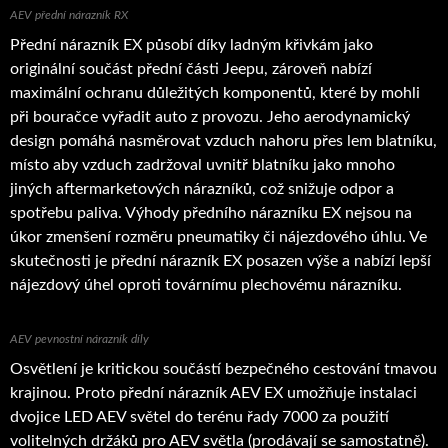
AEV přední nárazník RX
Přední nárazník EX působí díky ladným křivkám jako
originální součást přední části Jeepu, zároveň nabízí
maximální ochranu důležitých komponentů, které by mohli
při bouračce vyřadit auto z provozu. Jeho aerodynamický
design pomáhá nasměrovat vzduch nahoru přes lem blatníku,
místo aby vzduch zadržoval uvnitř blatníku jako mnoho
jiných aftermarketových nárazníků, což snižuje odpor a
spotřebu paliva. Výhody předního nárazníku EX nejsou na
úkor zmenšení rozměru pneumatiky či nájezdového úhlu. Ve
skutečnosti je přední nárazník EX posazen výše a nabízí lepší
nájezdový úhel oproti továrnímu plechovému nárazníku.
AEV pevnostní nárazník díly
Osvětlení je kritickou součástí bezpečného cestování tmavou
krajinou. Proto přední nárazník AEV EX umožňuje instalaci
dvojice LED AEV světel do terénu řady 7000 za použití
volitelných držáků pro AEV světla (prodávají se samostatně).