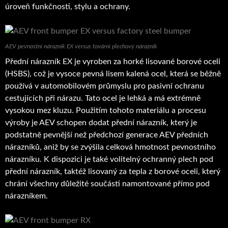
úroveň funkčnosti, stylu a ochrany.
AEV pevnostní nárazník EX versus tovární plechový nárazník
Přední nárazník EX je vyroben za horké lisované borové oceli
(HSBS), což je vysoce pevná lisem kalená ocel, která se běžně
používá v automobilovém průmyslu pro pasivní ochranu
cestujících při nárazu. Tato ocel je lehká a má extrémně
vysokou mez kluzu. Použitím tohoto materiálu a procesu
výroby je AEV schopen dodat přední nárazník, který je
podstatně pevnější než předchozí generace AEV předních
nárazníků, aniž by se zvýšila celková hmotnost pevnostního
nárazníku. K dispozici je také volitelný ochranný plech pod
přední nárazník, taktéž lisovaný za tepla z borové oceli, který
chrání všechny důležité součásti namontované přímo pod
nárazníkem.