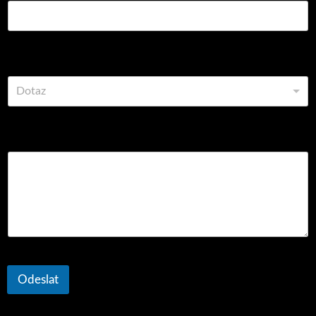
Vyberte z možností
Dotaz
Komentář nebo zpráva
Odeslat