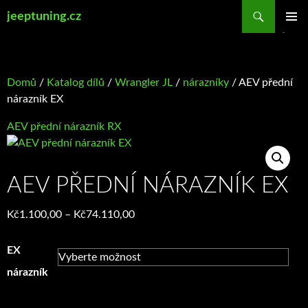
Přejít
Hledat
jeeptuning.cz
k
ZÁKLAD
obsahu
NAVIGA
webu
MENU
Domů
/
Katalog dílů
/
Wrangler JL
/
nárazníky
/ AEV přední
nárazník EX
AEV přední nárazník RX
AEV PŘEDNÍ NÁRAZNÍK EX
Rozpětí
Kč
1.100,00
–
Kč
74.110,00
cen:
Kč1.100,00
EX
až
nárazník
Kč74.110,00