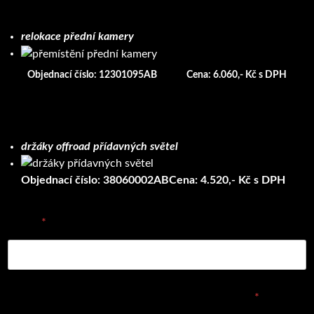
relokace přední kamery
Objednací číslo: 12301095AB
Cena: 6.060,- Kč s DPH
držáky offroad přídavných světel
Objednací číslo: 38060002AB
Cena: 4.520,- Kč s DPH
E-mail
*
Vyplňte prosím objednávací číslo dílu nebo název
*