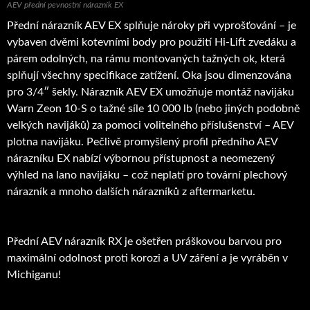
AEV přední pevnostní nárazník EX
Přední nárazník AEV EX splňuje nároky při vyprošťování – je
vybaven dvěmi kotevními body pro použití Hi-Lift zvedáku a
párem odolných, na rámu montovaných tažných ok, která
splňují všechny specifikace zatížení. Oka jsou dimenzována
pro 3/4″ šekly. Nárazník AEV EX umožňuje montáž navijáku
Warn Zeon 10-S o tažné síle 10 000 lb (nebo jiných podobně
velkých navijáků) za pomoci volitelného příslušenství – AEV
plotna navijáku. Pečlivě promyšlený profil předního AEV
nárazníku EX nabízí výbornou přístupnost a neomezený
výhled na lano navijáku – což neplatí pro tovární plechový
nárazník a mnoho dalších nárazníků z aftermarketu.
Přední AEV nárazník RX je ošetřen práškovou barvou pro
maximální odolnost proti korozi a UV záření a je vyráběn v
Michiganu!