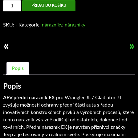
AEV
PŘIDAT DO KOŠÍKU
přední
nárazník
SKU:
-
Kategorie:
nárazníky
,
nárazníky
EX
množství
«
»
Popis
Popis
AEV přední nárazník EX
pro Wrangler JL / Gladiator JT
zvyšuje možnosti ochrany přední části auta s řadou
inovativních konstrukčních prvků a výrobních procesů, které
tento nárazník výrazně odlišují od ostatních, dokonce i od
továrních. Přední nárazník EX je navržen příznivci značky
Jeep a je testovaný v reálném světě. Poskytuje maximální