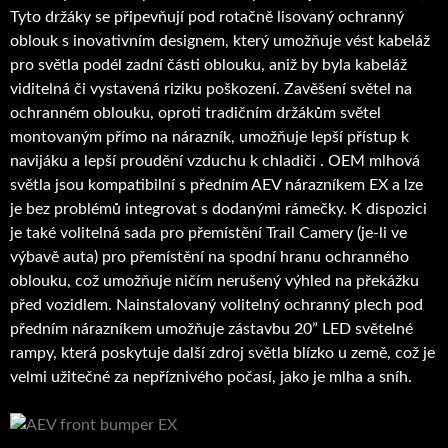
Tyto držáky se připevňují pod rotačně lisovaný ochranný
oblouk s inovativním designem, který umožňuje vést kabeláž
pro světla podél zadní části oblouku, aniž by byla kabeláž
viditelná či vystavená riziku poškození. Zavěšení světel na
ochranném oblouku, oproti tradičním držákům světel
montovaným přímo na nárazník, umožňuje lepší přístup k
navijáku a lepší proudění vzduchu k chladiči . OEM mlhová
světla jsou kompatibilní s předním AEV nárazníkem EX a lze
je bez problémů integrovat s dodanými rámečky. K dispozici
je také volitelná sada pro přemístění Trail Camery (je-li ve
výbavě auta) pro přemístění na spodní hranu ochranného
oblouku, což umožňuje ničím nerušený výhled na překážku
před vozidlem. Nainstalovaný volitelný ochranný plech pod
předním nárazníkem umožňuje zástavbu 20” LED světelné
rampy, která poskytuje další zdroj světla blízko u země, což je
velmi užitečné za nepříznivého počasí, jako je mlha a sníh.