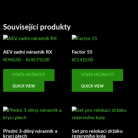
Související produkty
AEV zadní nárazník RX
Factor 55
Rozpětí
Kč
960,00
–
Kč
40.910,00
Kč
2.410,00
cen:
Tento
Tento
Kč960,00
VÝBĚR MOŽNOSTÍ
VÝBĚR MOŽNOSTÍ
produkt
produk
až
má
má
Kč40.910,00
QUICK VIEW
QUICK VIEW
více
více
variant.
variant
Možnosti
Možno
lze
lze
vybrat
vybrat
na
na
Přední 3-dílný nárazník a
Set pro relokaci držáku
stránce
stránc
krycí plech
rezervního kola