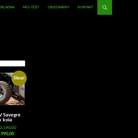
OKLADNA
MŮJ ÚČET
OBJEDNÁVKY
KONTAKT
Sleva!
V Savegre
k kola
Původní
2.190,00
Aktuální
cena
.990,00