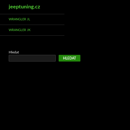
Hledat
jeeptuning.cz
Přejít
WRANGLER JL
k
WRANGLER JK
obsahu
webu
Hledat
HLEDAT