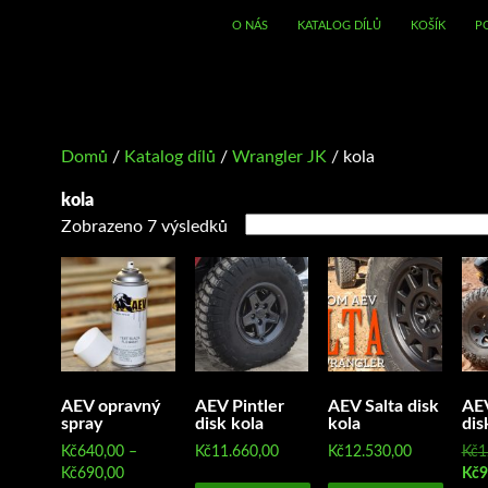
O NÁS
KATALOG DÍLŮ
KOŠÍK
P
Domů
/
Katalog dílů
/
Wrangler JK
/ kola
kola
Zobrazeno 7 výsledků
AEV opravný
AEV Pintler
AEV Salta disk
AE
spray
disk kola
kola
dis
Kč
640,00
–
Kč
11.660,00
Kč
12.530,00
Kč
1
Rozpětí
Kč
690,00
Kč
9